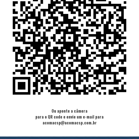
Ou aponte a câmera
para o QR code e envie um e-mail para
acomacsp@acomacsp.com.br